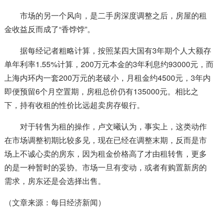
市场的另一个风向，是二手房深度调整之后，房屋的租
金收益反而成了“香饽饽”。
据每经记者粗略计算，按照某四大国有
3年期个人大额存
单年利率1.55%计算，200万元本金的3年利息约93000元，而
上海内环内一套200万元的老破小，月租金约4500元，3年内
即便预留6个月空置期，房租总价仍有135000元。相比之
下，持有收租的性价比远超卖房存
银行
。
对于转售为租的操作，卢文曦认为，事实上，这类动作
在市场调整初期比较多见，现在已经在调整末期，反而是市
场上不诚心卖的房东，因为租金价格高了才由租转售，更多
的是一种暂时的妥协。市场一旦有变动，或者有购置新房的
需求，房东还是会选择出售。
（文章来源：每日经济新闻）